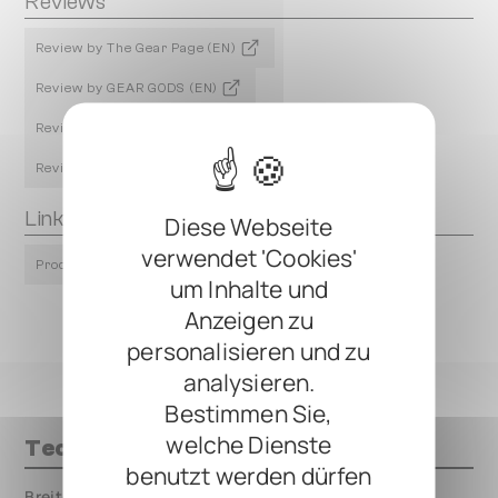
Reviews
Review by The Gear Page (EN)
Review by GEAR GODS (EN)
Review by Premier Guitar (EN)
Review by Fractal Audio Forum (EN)
Links
Diese Webseite
verwendet 'Cookies'
Product Page
um Inhalte und
Anzeigen zu
personalisieren und zu
analysieren.
Bestimmen Sie,
welche Dienste
Technische Daten
benutzt werden dürfen
Breite
000.00 mm