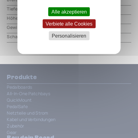
Tiefe
000.00 mm
Alle akzeptieren
Höhe
000.00 mm
Verbiete alle Cookies
Gewicht
000.00 mm
Personalisieren
Schaltungsart
analog
Produkte
Pedalboards
All-In-One Patchbays
QuickMount
PedalSafe
Netzteile und Strom
Kabel und Verbindungen
Zubehör
Gear
Bau dein Board