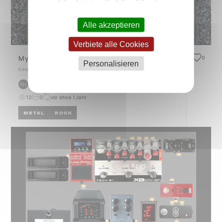
Alle akzeptieren
Verbiete alle Cookies
My current Board
0
Personalisieren
based on
TRES 3.0
by
Frank Herbert
FH
12
0
vor etwa 1 Jahr
METAL
ROCK