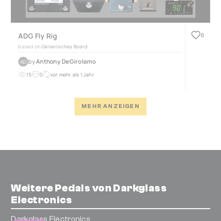
ADG Fly Rig
0
based on
Generisches Board
by
Anthony DeGirolamo
AD
15
0
vor mehr als 1 Jahr
MEHR ANZEIGEN
Weitere Pedals von Darkglass
Electronics
Darkglass Electronics