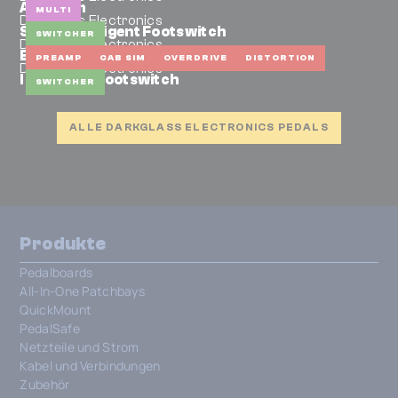
Anagram
MULTI
Darkglass Electronics
Super Intelligent Footswitch
SWITCHER
Darkglass Electronics
B7K Ultra V2 'The Squid' Limited Edition
PREAMP
CAB SIM
OVERDRIVE
DISTORTION
Darkglass Electronics
Intelligent Footswitch
SWITCHER
ALLE DARKGLASS ELECTRONICS PEDALS
Produkte
Pedalboards
All-In-One Patchbays
QuickMount
PedalSafe
Netzteile und Strom
Kabel und Verbindungen
Zubehör