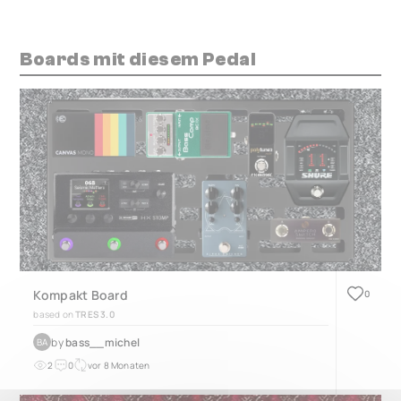
Boards mit diesem Pedal
Kompakt Board
0
based on
TRES 3.0
by
bass__michel
BA
2
0
vor 8 Monaten