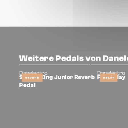
Weitere Pedals von Danel
Danelectro
Danelectro
Spring King Junior Reverb
FAB Delay
REVERB
DELAY
Pedal