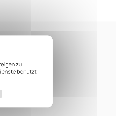
zeigen zu
Dienste benutzt