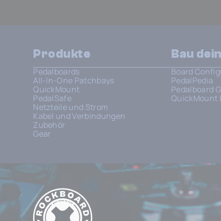
Produkte
Bau dei
Pedalboards
Board Config
All-In-One Patchbays
PedalPedia
QuickMount
Pedalboard G
PedalSafe
QuickMount 
Netzteile und Strom
Kabel und Verbindungen
Zubehör
Gear