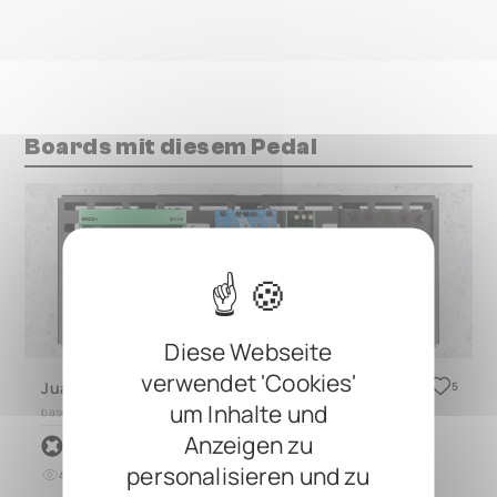
Boards mit diesem Pedal
Diese Webseite
verwendet 'Cookies'
Juan Alderete ( The Mars Volta) Fan Board
5
um Inhalte und
based on
QUAD 4.3
Anzeigen zu
by
RockBoard
personalisieren und zu
44
0
vor etwa 3 Jahren