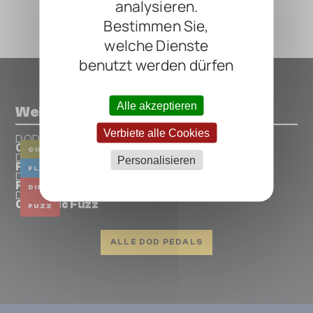
analysieren.
Bestimmen Sie,
welche Dienste
benutzt werden dürfen
Alle akzeptieren
Weitere Pedals von DOD
Verbiete alle Cookies
DOD
Compressor Sustainer FX80 B
COMPRESSOR
DOD
Personalisieren
FX747 Super Sonic Stereo Flange
FLANGER
DOD
FX33 BUZZ BOX
DISTORTION
DOD
Chthonic Fuzz
FUZZ
ALLE DOD PEDALS