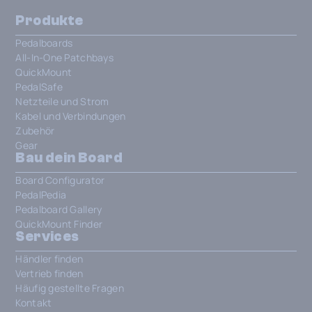
Produkte
Pedalboards
All-In-One Patchbays
QuickMount
PedalSafe
Netzteile und Strom
Kabel und Verbindungen
Zubehör
Gear
Bau dein Board
Board Configurator
PedalPedia
Pedalboard Gallery
QuickMount Finder
Services
Händler finden
Vertrieb finden
Häufig gestellte Fragen
Kontakt