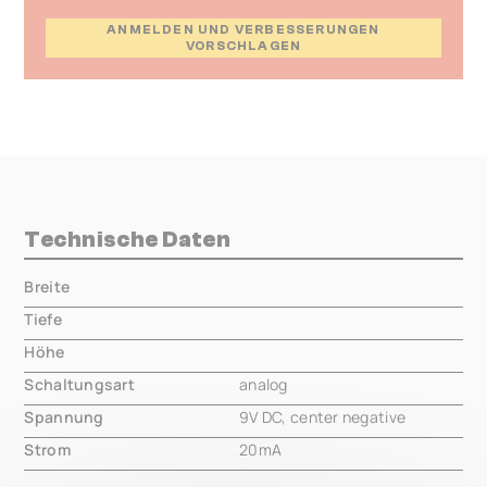
ANMELDEN UND VERBESSERUNGEN
VORSCHLAGEN
Technische Daten
Breite
000.00 mm
Tiefe
000.00 mm
Höhe
000.00 mm
Schaltungsart
analog
Spannung
9V DC, center negative
Strom
20mA