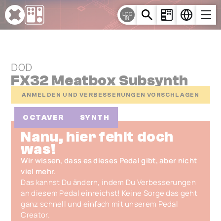
Cookie-Einstellungen
LOG
IN
DOD
FX32 Meatbox Subsynth
ANMELDEN UND VERBESSERUNGEN VORSCHLAGEN
OCTAVER
SYNTH
Nanu, hier fehlt doch
was!
Wir wissen, dass es dieses Pedal gibt, aber nicht
viel mehr.
Das kannst Du ändern, indem Du Verbesserungen
an diesem Pedal einreichst! Keine Sorge das geht
ganz schnell und einfach mit unserem Pedal
Creator.