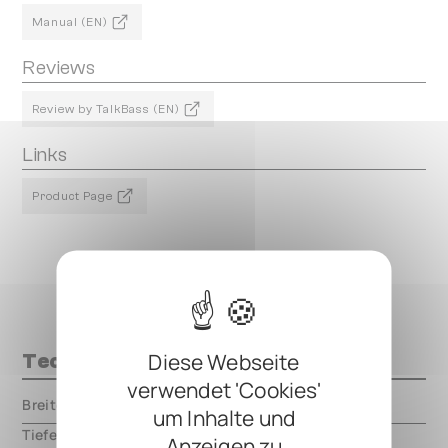
Manual (EN)
Reviews
Review by TalkBass (EN)
Links
Product Page
Diese Webseite
Technische Daten
verwendet 'Cookies'
Breite
000.00 mm
um Inhalte und
Tiefe
000.00 mm
Anzeigen zu