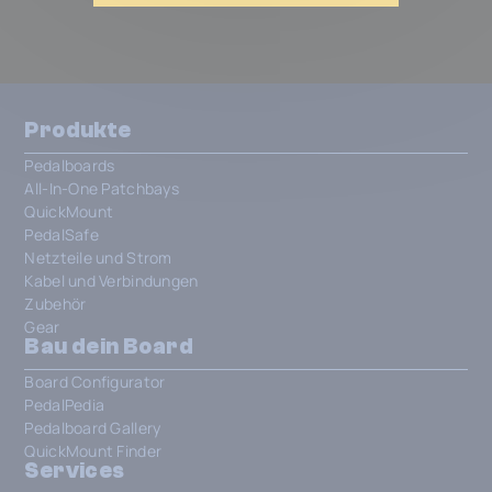
Produkte
Pedalboards
All-In-One Patchbays
QuickMount
PedalSafe
Netzteile und Strom
Kabel und Verbindungen
Zubehör
Gear
Bau dein Board
Board Configurator
PedalPedia
Pedalboard Gallery
QuickMount Finder
Services