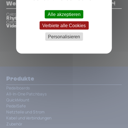
Weitere Pedals von Critter & Guitari
Alle akzeptieren
Critter & Guitari
Rhythm Scope
Critter & Guitari
Verbiete alle Cookies
Video Scope
Personalisieren
ALLE CRITTER & GUITARI PEDALS
Produkte
Pedalboards
All-In-One Patchbays
QuickMount
PedalSafe
Netzteile und Strom
Kabel und Verbindungen
Zubehör