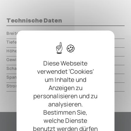
Technische Daten
Breite
000.00 mm
Tiefe
000.00 mm
Höhe
000.00 mm
Gewicht
000.00 mm
Diese Webseite
Schaltungsart
analog
verwendet 'Cookies'
Spannung
9V DC, center negative
um Inhalte und
Strom
1300mA
Anzeigen zu
personalisieren und zu
analysieren.
Bestimmen Sie,
welche Dienste
benutzt werden dürfen