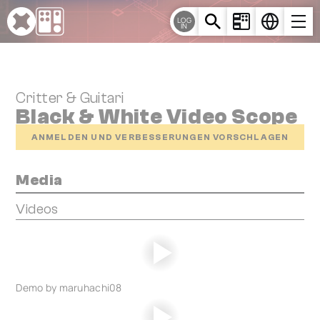
Cookie-Einstellungen
LOG
IN
Critter & Guitari
Black & White Video Scope
ANMELDEN UND VERBESSERUNGEN VORSCHLAGEN
Media
Videos
Demo by maruhachi08