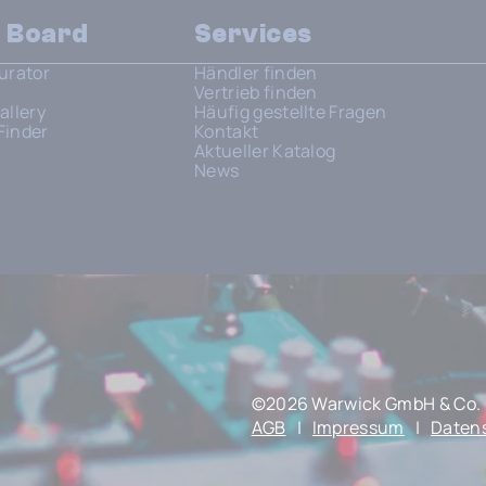
n Board
Services
urator
Händler finden
Vertrieb finden
allery
Häufig gestellte Fragen
Finder
Kontakt
Aktueller Katalog
News
©2026 Warwick GmbH & Co. 
AGB
|
Impressum
|
Daten