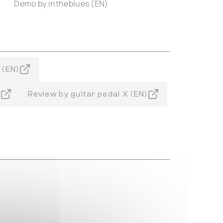
Demo by intheblues (EN)
 (EN)
)
Review by guitar pedal X (EN)