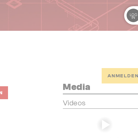
LOG
IN
ANMELDEN
Media
N
Videos