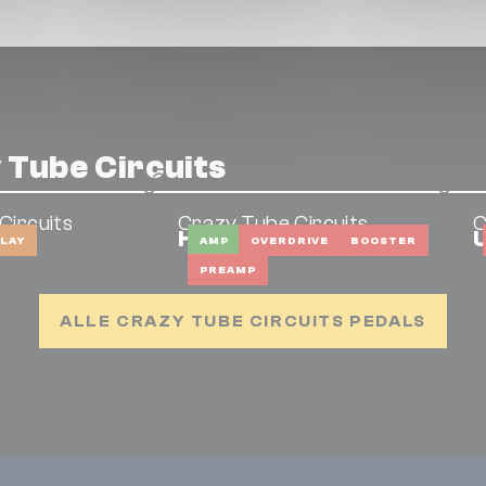
 Tube Circuits
Circuits
Crazy Tube Circuits
C
Hi Power
LAY
AMP
OVERDRIVE
BOOSTER
PREAMP
ALLE CRAZY TUBE CIRCUITS PEDALS