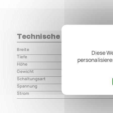
Technische Daten
Breite
000.00 m
Diese We
Tiefe
000.00 m
personalisiere
Höhe
000.00 m
Gewicht
000.00 m
Schaltungsart
analog
Spannung
9V DC, cen
Strom
115mA