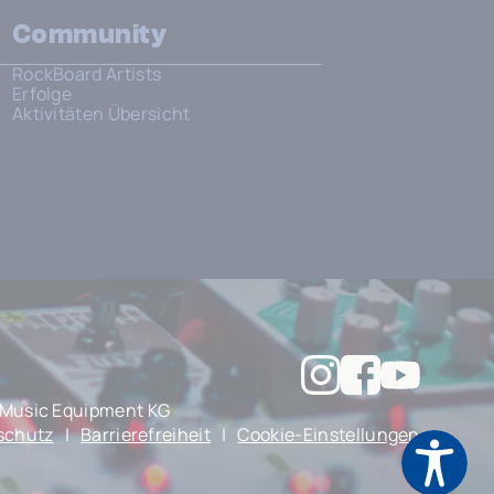
Community
RockBoard Artists
Erfolge
Aktivitäten Übersicht
Music Equipment KG
schutz
|
Barrierefreiheit
|
Cookie-Einstellungen