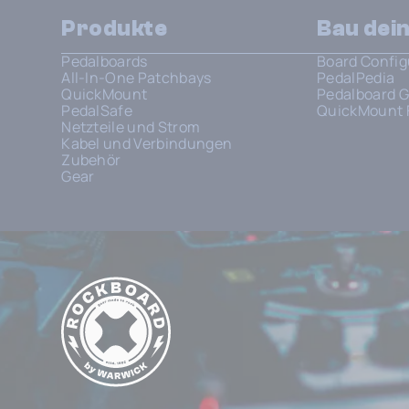
Produkte
Bau dei
Pedalboards
Board Config
All-In-One Patchbays
PedalPedia
QuickMount
Pedalboard G
PedalSafe
QuickMount 
Netzteile und Strom
Kabel und Verbindungen
Zubehör
Gear