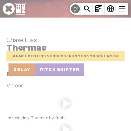
Cookie-Einstellungen
LOG
IN
Chase Bliss
Thermae
ANMELDEN UND VERBESSERUNGEN VORSCHLAGEN
DELAY
PITCH SHIFTER
Media
Videos
Introducing: Thermae by Knobs