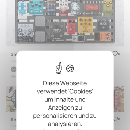
Smaller board
0
based on
QUAD 4.4
by
g m
GM
2
0
vor etwa 2 Jahren
Diese Webseite
verwendet 'Cookies'
um Inhalte und
Anzeigen zu
personalisieren und zu
Single row board
0
analysieren.
based on
DUO 2.3