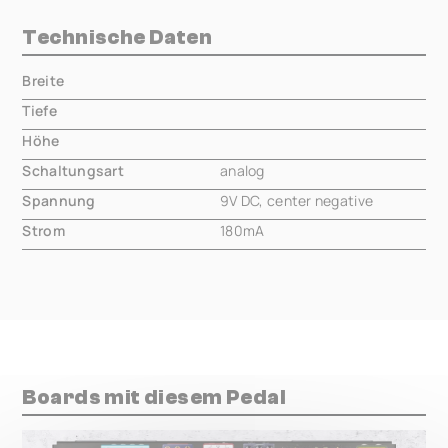
Technische Daten
Breite
000.00 mm
Tiefe
000.00 mm
Höhe
000.00 mm
Schaltungsart
analog
Spannung
9V DC, center negative
Strom
180mA
Boards mit diesem Pedal