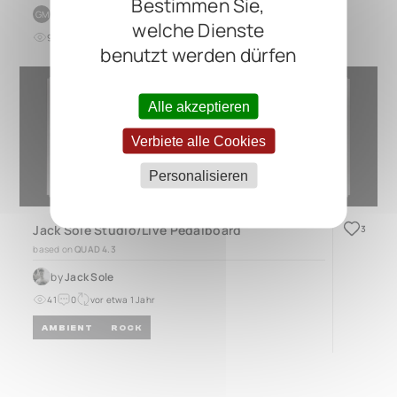
Bestimmen Sie,
by
g m
GM
welche Dienste
9
0
vor etwa 2 Jahren
benutzt werden dürfen
Alle akzeptieren
Verbiete alle Cookies
Personalisieren
Jack Sole Studio/Live Pedalboard
3
based on
QUAD 4.3
by
Jack Sole
41
0
vor etwa 1 Jahr
AMBIENT
ROCK