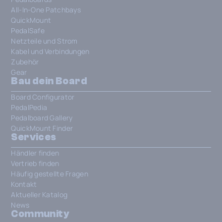
All-In-One Patchbays
QuickMount
PedalSafe
Netzteile und Strom
Kabel und Verbindungen
Zubehör
Gear
Bau dein Board
Board Configurator
PedalPedia
Pedalboard Gallery
QuickMount Finder
Services
Händler finden
Vertrieb finden
Häufig gestellte Fragen
Kontakt
Aktueller Katalog
News
Community