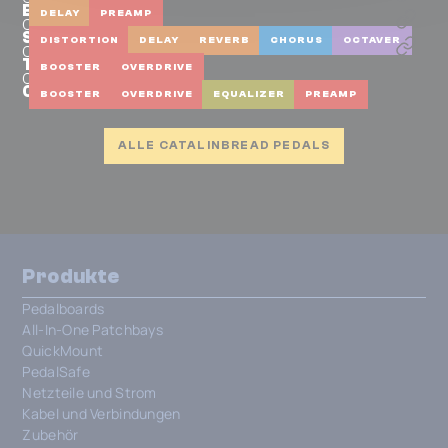
Belle Epoch +
DELAY
PREAMP
Catalinbread
Soft Focus DLX
DISTORTION
DELAY
REVERB
CHORUS
OCTAVER
Catalinbread
Tribute
BOOSTER
OVERDRIVE
Catalinbread
Clean Little Secret
BOOSTER
OVERDRIVE
EQUALIZER
PREAMP
ALLE CATALINBREAD PEDALS
Produkte
Pedalboards
All-In-One Patchbays
QuickMount
PedalSafe
Netzteile und Strom
Kabel und Verbindungen
Zubehör