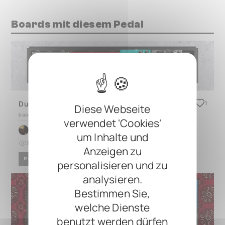
Boards mit diesem Pedal
Duo 2.2 Bass Pedalboard
1
Diese Webseite
based on
DUO 2.2
verwendet 'Cookies'
by
Michael Mallari
um Inhalte und
32
0
vor 22 Tagen
Anzeigen zu
POP
ROCK
personalisieren und zu
analysieren.
Bestimmen Sie,
welche Dienste
benutzt werden dürfen