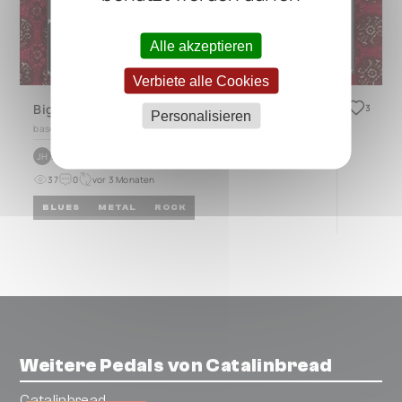
Alle akzeptieren
Verbiete alle Cookies
Big board
3
Personalisieren
based on
CINQUE 5.3
by
Jérôme Hayart
JH
37
0
vor 3 Monaten
BLUES
METAL
ROCK
Weitere Pedals von Catalinbread
Catalinbread