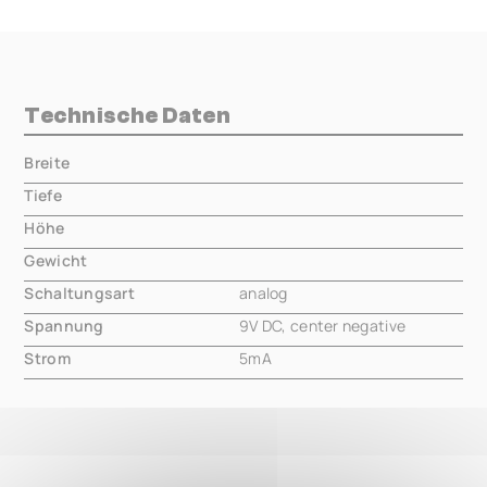
Technische Daten
Breite
000.00 mm
Tiefe
000.00 mm
Höhe
000.00 mm
Gewicht
000.00 mm
Schaltungsart
analog
Spannung
9V DC, center negative
Strom
5mA