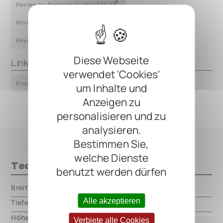
Review by Premier Guitar (EN)
Review by reddit /guitarpedals (EN)
Review by delicious audio (EN)
Diese Webseite
Links
verwendet 'Cookies'
Product Page
um Inhalte und
Anzeigen zu
personalisieren und zu
analysieren.
Bestimmen Sie,
welche Dienste
Technische Daten
benutzt werden dürfen
Breite
000.00 mm
Alle akzeptieren
Tiefe
000.00 mm
Höhe
000.00 mm
Verbiete alle Cookies