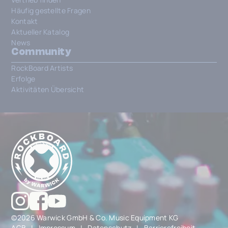
Häufig gestellte Fragen
Kontakt
Aktueller Katalog
News
Community
RockBoard Artists
Erfolge
Aktivitäten Übersicht
©2026 Warwick GmbH & Co. Music Equipment KG
AGB
|
Impressum
|
Datenschutz
|
Barrierefreiheit