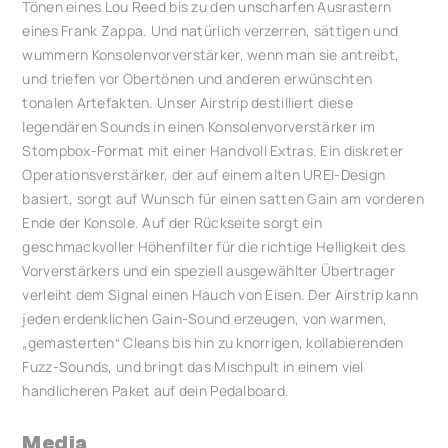
Tönen eines Lou Reed bis zu den unscharfen Ausrastern
eines Frank Zappa. Und natürlich verzerren, sättigen und
wummern Konsolenvorverstärker, wenn man sie antreibt,
und triefen vor Obertönen und anderen erwünschten
tonalen Artefakten. Unser Airstrip destilliert diese
legendären Sounds in einen Konsolenvorverstärker im
Stompbox-Format mit einer Handvoll Extras. Ein diskreter
Operationsverstärker, der auf einem alten UREI-Design
basiert, sorgt auf Wunsch für einen satten Gain am vorderen
Ende der Konsole. Auf der Rückseite sorgt ein
geschmackvoller Höhenfilter für die richtige Helligkeit des
Vorverstärkers und ein speziell ausgewählter Übertrager
verleiht dem Signal einen Hauch von Eisen. Der Airstrip kann
jeden erdenklichen Gain-Sound erzeugen, von warmen,
„gemasterten“ Cleans bis hin zu knorrigen, kollabierenden
Fuzz-Sounds, und bringt das Mischpult in einem viel
handlicheren Paket auf dein Pedalboard.
Media