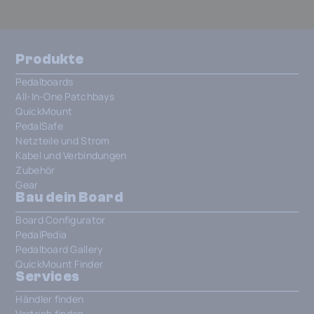
Produkte
Pedalboards
All-In-One Patchbays
QuickMount
PedalSafe
Netzteile und Strom
Kabel und Verbindungen
Zubehör
Gear
Bau dein Board
Board Configurator
PedalPedia
Pedalboard Gallery
QuickMount Finder
Services
Händler finden
Vertrieb finden