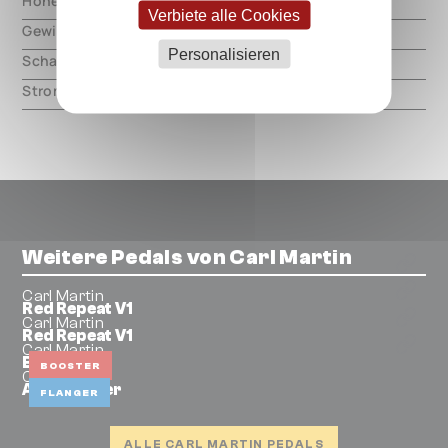
Höhe
000.00 mm
Verbiete alle Cookies
Gewicht
000.00 mm
Personalisieren
Schaltungsart
analog
Strom
60mA
Weitere Pedals von Carl Martin
Carl Martin
Red Repeat V1
Carl Martin
Red Repeat V1
Carl Martin
Boost Kick
BOOSTER
Carl Martin
Axis Flanger
FLANGER
ALLE CARL MARTIN PEDALS