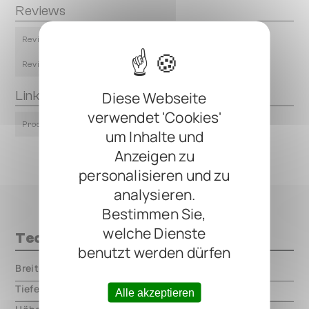
Reviews
Review by The Guitar Forum (EN)
Review by Premier Guitar (EN)
Links
Diese Webseite
verwendet 'Cookies'
Product Page
um Inhalte und
Anzeigen zu
personalisieren und zu
analysieren.
Bestimmen Sie,
welche Dienste
Technische Daten
benutzt werden dürfen
Breite
000.00 mm
Tiefe
000.00 mm
Alle akzeptieren