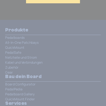
Produkte
Pedalboards
All-In-One Patchbays
QuickMount
PedalSafe
Netzteile und Strom
Kabel und Verbindungen
Zubehör
Gear
Bau dein Board
Board Configurator
PedalPedia
Pedalboard Gallery
QuickMount Finder
Services