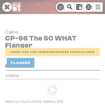
Cookie-Einstellungen
LOG
IN
Caline
CP-66 The SO WHAT
Flanger
ANMELDEN UND VERBESSERUNGEN VORSCHLAGEN
FLANGER
Media
Videos
Demo by Chuck's Guitar Geekery (EN)