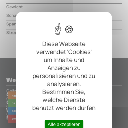
Gewicht
000.00 mm
Schaltungsart
analog
Spannung
9V DC, center negative
Strom
50mA
Diese Webseite
verwendet 'Cookies'
um Inhalte und
Anzeigen zu
personalisieren und zu
Weitere Pedals von Caline
analysieren.
Bestimmen Sie,
Caline
G008 Barn Owl Reverb
REVERB
welche Dienste
Caline
CP 64 Direct Route DI Box
DI
benutzt werden dürfen
Caline
Wave Machine
CHORUS
VIBRATO
Caline
Enchanted Tone Highly Prized Overdrive
OVERDRIVE
FILTER
Alle akzeptieren