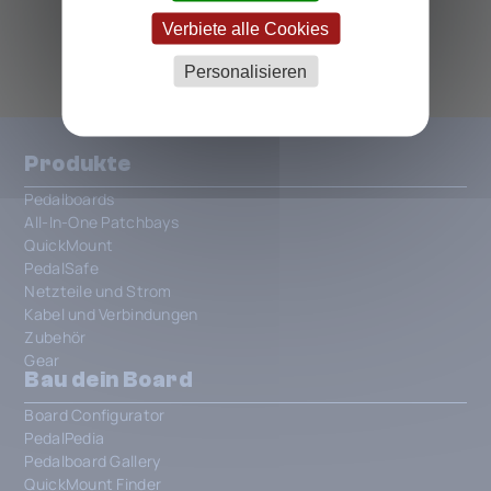
ALLE CALINE PEDALS
Verbiete alle Cookies
Personalisieren
Produkte
Pedalboards
All-In-One Patchbays
QuickMount
PedalSafe
Netzteile und Strom
Kabel und Verbindungen
Zubehör
Gear
Bau dein Board
Board Configurator
PedalPedia
Pedalboard Gallery
QuickMount Finder