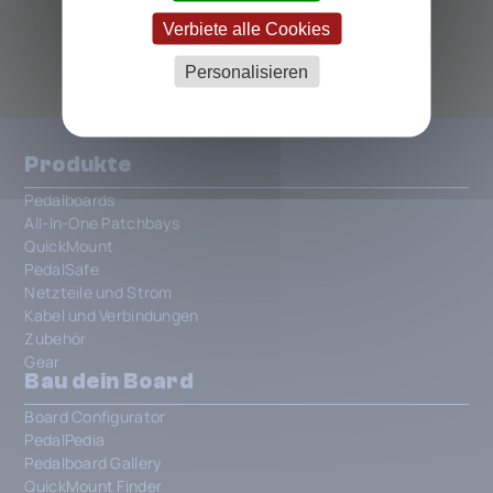
ALLE CALINE PEDALS
Verbiete alle Cookies
Personalisieren
Produkte
Pedalboards
All-In-One Patchbays
QuickMount
PedalSafe
Netzteile und Strom
Kabel und Verbindungen
Zubehör
Gear
Bau dein Board
Board Configurator
PedalPedia
Pedalboard Gallery
QuickMount Finder