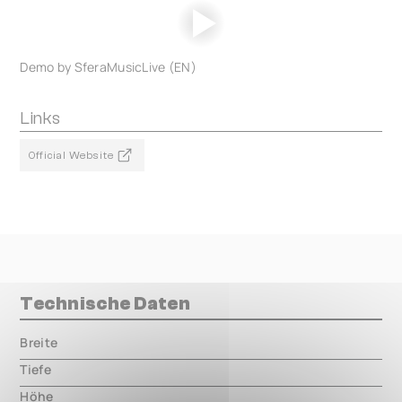
Demo by SferaMusicLive (EN)
Links
Official Website
Technische Daten
Breite
000.00 mm
Tiefe
000.00 mm
Höhe
000.00 mm