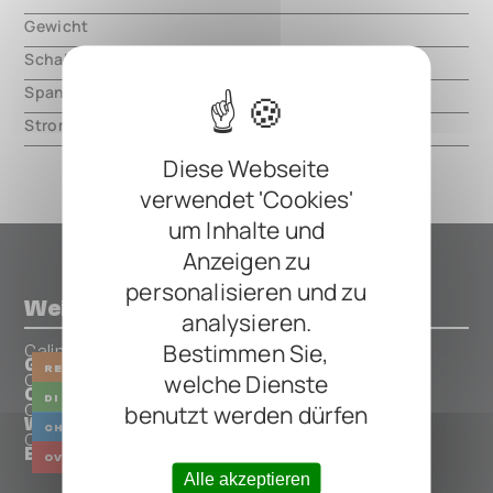
Gewicht
000.00 mm
Schaltungsart
analog
Spannung
9V DC, center negative
Strom
135mA
Diese Webseite
verwendet 'Cookies'
um Inhalte und
Anzeigen zu
personalisieren und zu
Weitere Pedals von Caline
analysieren.
Bestimmen Sie,
Caline
G008 Barn Owl Reverb
REVERB
welche Dienste
Caline
CP 64 Direct Route DI Box
DI
benutzt werden dürfen
Caline
Wave Machine
CHORUS
VIBRATO
Caline
Enchanted Tone Highly Prized Overdrive
OVERDRIVE
FILTER
Alle akzeptieren