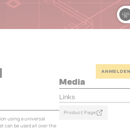
LOG
IN
I
ANMELDEN
Media
Links
Product Page
on using a universal
t can be used all over the