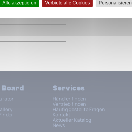
m
Alle akzeptieren
Verbiete alle Cookies
Personalisieren
m
m
m
n Board
Services
urator
Händler finden
Vertrieb finden
allery
Häufig gestellte Fragen
Finder
Kontakt
Aktueller Katalog
News