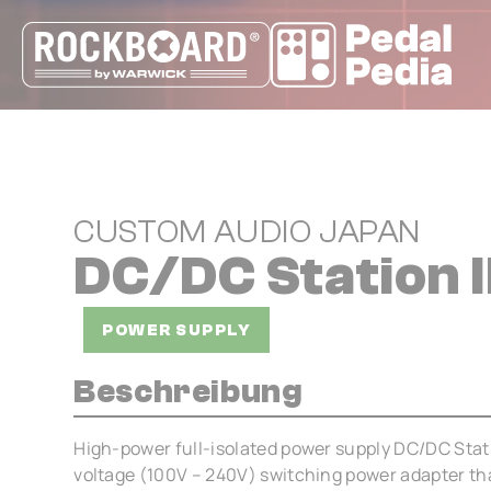
Cookie-Einstellungen
CUSTOM AUDIO JAPAN
DC/DC Station I
POWER SUPPLY
Beschreibung
High-power full-isolated power supply DC/DC Stati
voltage (100V – 240V) switching power adapter tha