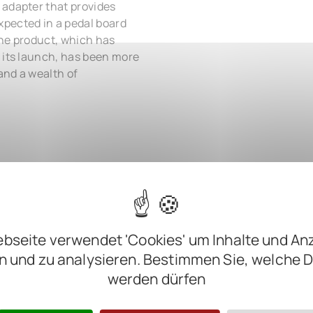
 adapter that provides
pected in a pedal board
the product, which has
 its launch, has been more
and a wealth of
bseite verwendet 'Cookies' um Inhalte und An
n und zu analysieren. Bestimmen Sie, welche 
werden dürfen