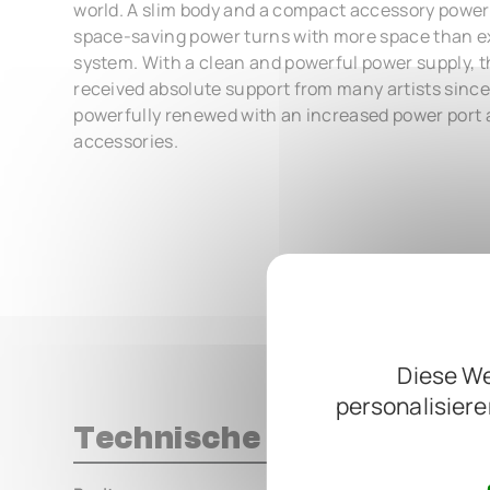
world. A slim body and a compact accessory power
space-saving power turns with more space than ex
system. With a clean and powerful power supply, 
received absolute support from many artists since
powerfully renewed with an increased power port 
accessories.
Diese We
personalisiere
Technische Daten