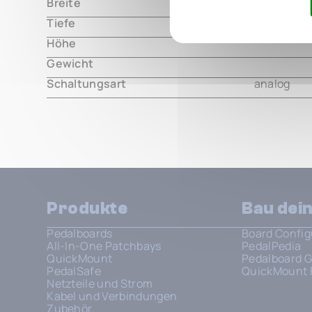
Breite
000.00 m
Tiefe
000.00 m
Höhe
000.00 m
Gewicht
000.00 m
Schaltungsart
analog
Produkte
Bau dei
Pedalboards
Board Config
All-In-One Patchbays
PedalPedia
QuickMount
Pedalboard G
PedalSafe
QuickMount 
Netzteile und Strom
Kabel und Verbindungen
Zubehör