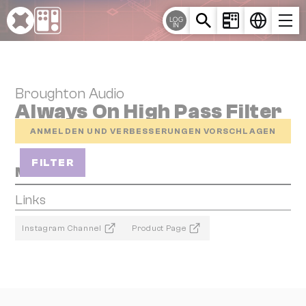
Cookie-Einstellungen
LOG
IN
Broughton Audio
Always On High Pass Filter
ANMELDEN UND VERBESSERUNGEN VORSCHLAGEN
FILTER
Media
Links
Instagram Channel
Product Page