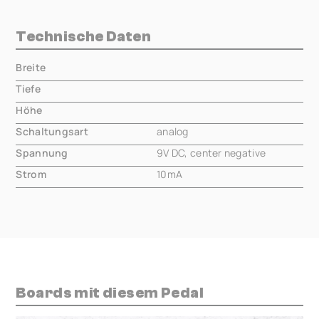
Technische Daten
Breite
000.00 mm
Tiefe
000.00 mm
Höhe
000.00 mm
Schaltungsart
analog
Spannung
9V DC, center negative
Strom
10mA
Boards mit diesem Pedal