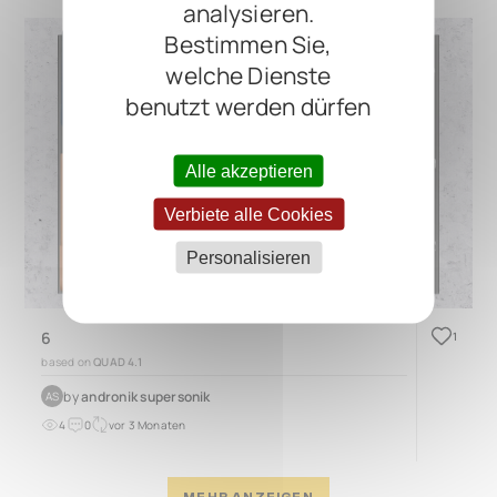
analysieren.
Bestimmen Sie,
welche Dienste
benutzt werden dürfen
Alle akzeptieren
Verbiete alle Cookies
Personalisieren
6
1
based on
QUAD 4.1
by
andronik supersonik
AS
4
0
vor 3 Monaten
MEHR ANZEIGEN