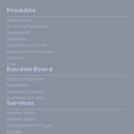
Produkte
Pedalboards
All-In-One Patchbays
QuickMount
PedalSafe
Netzteile und Strom
Kabel und Verbindungen
Zubehör
Gear
Bau dein Board
Board Configurator
PedalPedia
Pedalboard Gallery
QuickMount Finder
Services
Händler finden
Vertrieb finden
Häufig gestellte Fragen
Kontakt