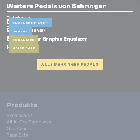
Weitere Pedals von Behringer
Behringer
B-tron III
ENVELOPE FILTER
Behringer
BM-13-Phaser
PHASER
Behringer
EQ700 Guitar Graphic Equalizer
EQUALIZER
Behringer
HD400
NOISE GATE
ALLE BEHRINGER PEDALS
Produkte
Pedalboards
All-In-One Patchbays
QuickMount
PedalSafe