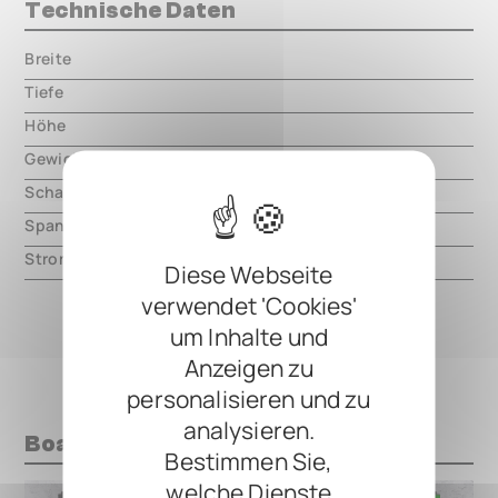
Technische Daten
Breite
000.00 mm
Tiefe
000.00 mm
Höhe
000.00 mm
Gewicht
000.00 mm
Schaltungsart
digital
Spannung
9V DC, center negative
Strom
30mA
Diese Webseite
verwendet 'Cookies'
um Inhalte und
Anzeigen zu
personalisieren und zu
analysieren.
Boards mit diesem Pedal
Bestimmen Sie,
welche Dienste