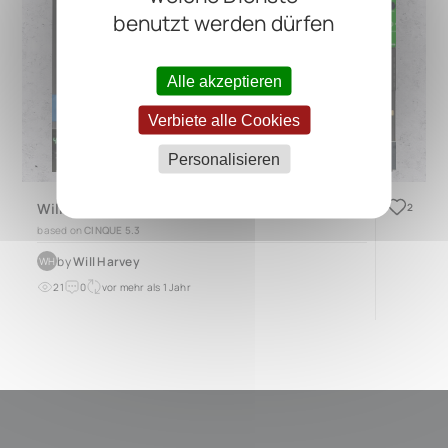
benutzt werden dürfen
Alle akzeptieren
Verbiete alle Cookies
Personalisieren
Will's Muse/ Royal Blood Pedal Board
2
based on
CINQUE 5.3
by
Will Harvey
WH
21
0
vor mehr als 1 Jahr