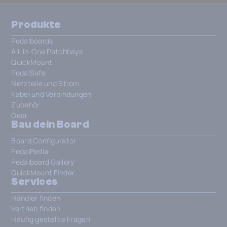
Produkte
Pedalboards
All-In-One Patchbays
QuickMount
PedalSafe
Netzteile und Strom
Kabel und Verbindungen
Zubehör
Gear
Bau dein Board
Board Configurator
PedalPedia
Pedalboard Gallery
QuickMount Finder
Services
Händler finden
Vertrieb finden
Häufig gestellte Fragen