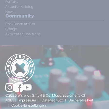
Kontakt
Aktueller Katalog
News
Community
RockBoard Artists
Erfolge
Aktivitäten Übersicht
©2026 Warwick GmbH & Co. Music Equipment KG
AGB
|
Impressum
|
Datenschutz
|
Barrierefreiheit
|
Cookie-Einstellungen