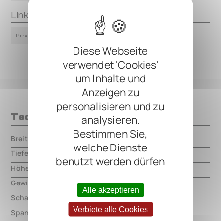
Links
Product Page
Diese Webseite
verwendet 'Cookies'
um Inhalte und
Anzeigen zu
personalisieren und zu
Technische Daten
analysieren.
Bestimmen Sie,
Breite
000.00 mm
welche Dienste
Tiefe
000.00 mm
benutzt werden dürfen
Höhe
000.00 mm
Gewicht
000.00 mm
Alle akzeptieren
Schaltungsart
analog
Verbiete alle Cookies
Spannung
9V DC, center negative