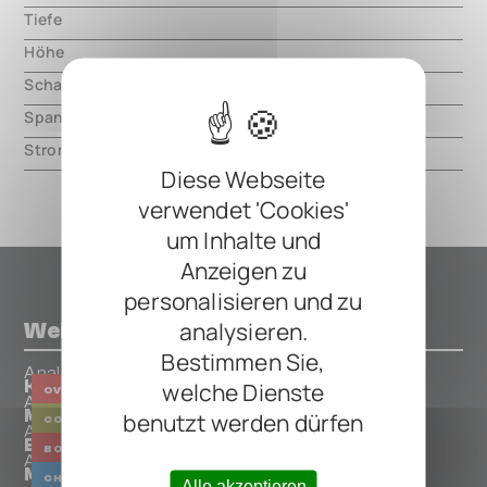
Tiefe
000.00 mm
Höhe
000.00 mm
Schaltungsart
analog
Spannung
9V DC, center negative
Strom
30mA
Diese Webseite
verwendet 'Cookies'
um Inhalte und
Anzeigen zu
personalisieren und zu
analysieren.
Weitere Pedals von Analogman
Bestimmen Sie,
Analogman
welche Dienste
King of Tone Blue Color
OVERDRIVE
Analogman
Mini Bicomp (ROSS)
benutzt werden dürfen
COMPRESSOR
Analogman
Beano Boost Mini
BOOSTER
Analogman
Mini Chorus (Side Connections)
CHORUS
Alle akzeptieren