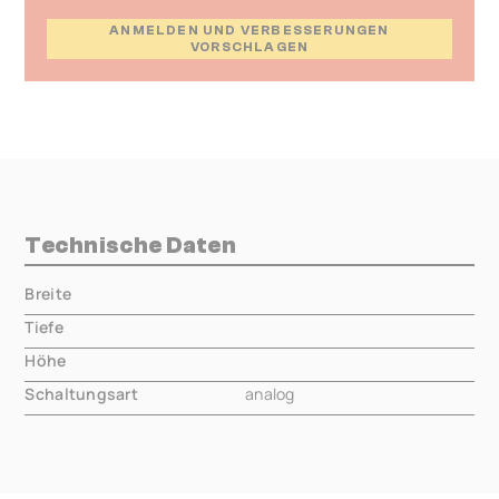
ANMELDEN UND VERBESSERUNGEN
VORSCHLAGEN
Technische Daten
Breite
000.00 mm
Tiefe
000.00 mm
Höhe
000.00 mm
Schaltungsart
analog