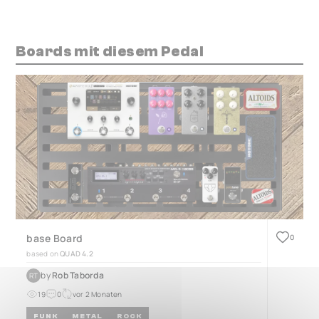
Boards mit diesem Pedal
base Board
0
based on
QUAD 4.2
by
Rob Taborda
RT
19
0
vor 2 Monaten
FUNK
METAL
ROCK