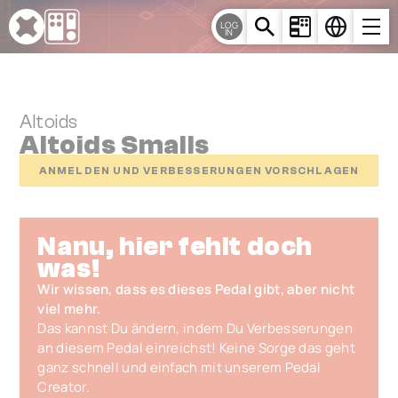
Cookie-Einstellungen
LOG
IN
Altoids
Altoids Smalls
ANMELDEN UND VERBESSERUNGEN VORSCHLAGEN
Nanu, hier fehlt doch
was!
Wir wissen, dass es dieses Pedal gibt, aber nicht
viel mehr.
Das kannst Du ändern, indem Du Verbesserungen
an diesem Pedal einreichst! Keine Sorge das geht
ganz schnell und einfach mit unserem Pedal
Creator.