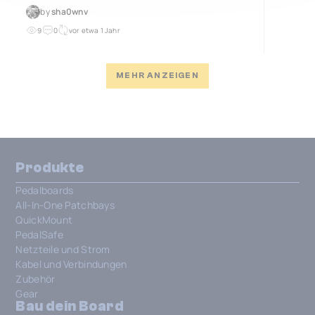
by
sha0wnv
9
0
vor etwa 1 Jahr
MEHR ANZEIGEN
Produkte
Pedalboards
All-In-One Patchbays
QuickMount
PedalSafe
Netzteile und Strom
Kabel und Verbindungen
Zubehör
Gear
Bau dein Board