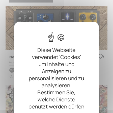
Diese Webseite
verwendet 'Cookies'
Newd Bíche
1
um Inhalte und
based on
DUO 2.0
Anzeigen zu
by
Gus McDonald
GM
personalisieren und zu
18
0
vor etwa 1 Monat
analysieren.
Bestimmen Sie,
welche Dienste
benutzt werden dürfen