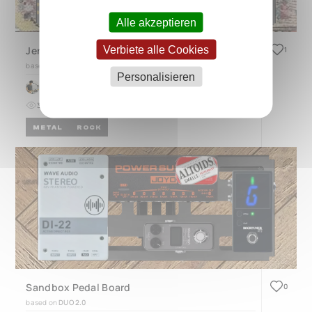
Alle akzeptieren
Verbiete alle Cookies
Jerry Cantrell on Alice in Chains’ ‘Dirt’ on pedals
1
based on
QUAD 4.3
Personalisieren
by
Paulo Damasceno Nepomuceno
34
0
vor 9 Monaten
METAL
ROCK
Sandbox Pedal Board
0
based on
DUO 2.0