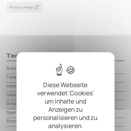
Product Page
Technische Daten
Breite
000.00 mm
Tiefe
000.00 mm
Diese Webseite
Höhe
000.00 mm
verwendet 'Cookies'
Gewicht
000.00 mm
um Inhalte und
Schaltungsart
digital
Anzeigen zu
Spannung
5V DC, center negative
personalisieren und zu
Strom
1500mA
analysieren.