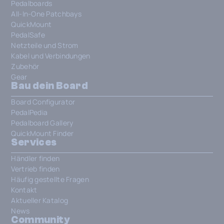
Pedalboards
All-In-One Patchbays
QuickMount
PedalSafe
Netzteile und Strom
Kabel und Verbindungen
Zubehör
Gear
Bau dein Board
Board Configurator
PedalPedia
Pedalboard Gallery
QuickMount Finder
Services
Händler finden
Vertrieb finden
Häufig gestellte Fragen
Kontakt
Aktueller Katalog
News
Community