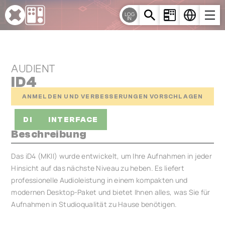
Cookie-Einstellungen
LOG
IN
AUDIENT
ID4
ANMELDEN UND VERBESSERUNGEN VORSCHLAGEN
DI
INTERFACE
Beschreibung
Das iD4 (MKII) wurde entwickelt, um Ihre Aufnahmen in jeder
Hinsicht auf das nächste Niveau zu heben. Es liefert
professionelle Audioleistung in einem kompakten und
modernen Desktop-Paket und bietet Ihnen alles, was Sie für
Aufnahmen in Studioqualität zu Hause benötigen.