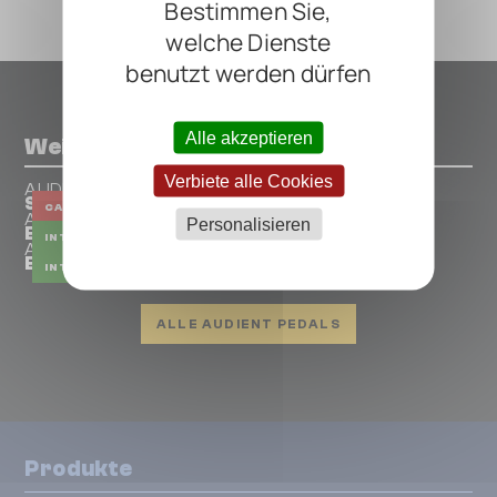
Bestimmen Sie,
welche Dienste
benutzt werden dürfen
Alle akzeptieren
Weitere Pedals von AUDIENT
Verbiete alle Cookies
AUDIENT
Sono
CAB SIM
PREAMP
INTERFACE
AUDIENT
Personalisieren
EVO 4
INTERFACE
AUDIENT
EVO8
INTERFACE
ALLE AUDIENT PEDALS
Produkte