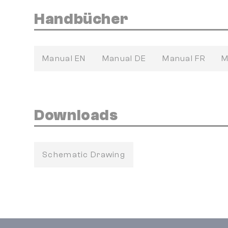
Handbücher
Manual EN
Manual DE
Manual FR
M
Downloads
Schematic Drawing