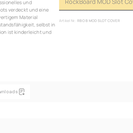
RockBoard MOD Slot Co
ssionelles und
ots verdeckt und eine
wertigem Material
Artikel Nr.:
RBO B MOD SLOT COVER
tandsfähigkeit, selbst in
on ist kinderleicht und
wnloads