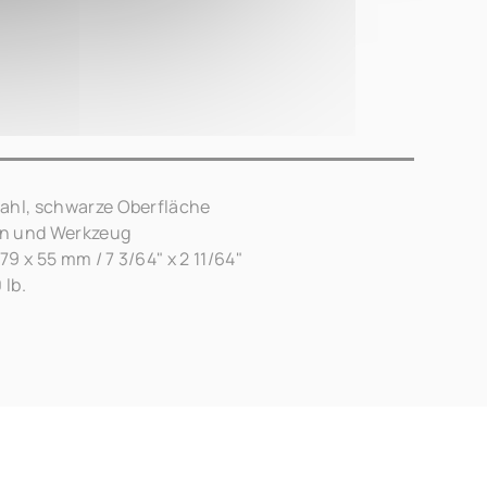
tahl, schwarze Oberfläche
en und Werkzeug
9 x 55 mm / 7 3/64" x 2 11/64"
 lb.