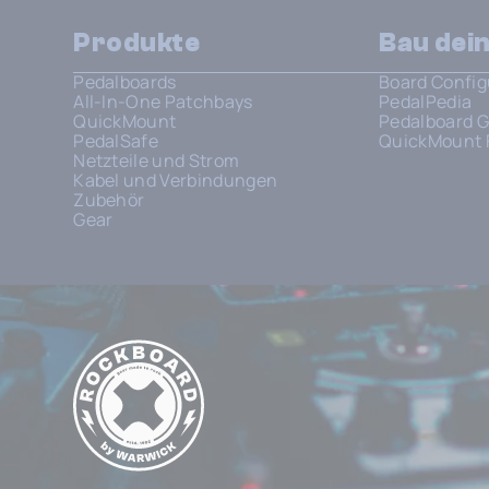
Produkte
Bau dei
Pedalboards
Board Config
All-In-One Patchbays
PedalPedia
QuickMount
Pedalboard G
PedalSafe
QuickMount 
Netzteile und Strom
Kabel und Verbindungen
Zubehör
Gear