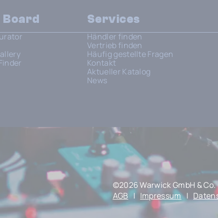
n Board
Services
urator
Händler finden
Vertrieb finden
allery
Häufig gestellte Fragen
Finder
Kontakt
Aktueller Katalog
News
©2026 Warwick GmbH & Co. 
AGB
|
Impressum
|
Daten