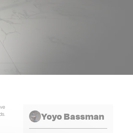
ive
ds.
Yoyo Bassman