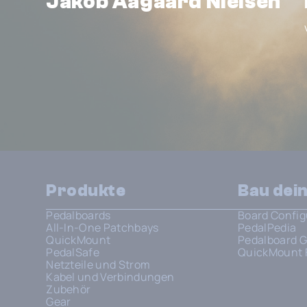
Jakob Aagaard Nielsen
Produkte
Bau dei
Pedalboards
Board Config
All-In-One Patchbays
PedalPedia
QuickMount
Pedalboard G
PedalSafe
QuickMount 
Netzteile und Strom
Kabel und Verbindungen
Zubehör
Gear