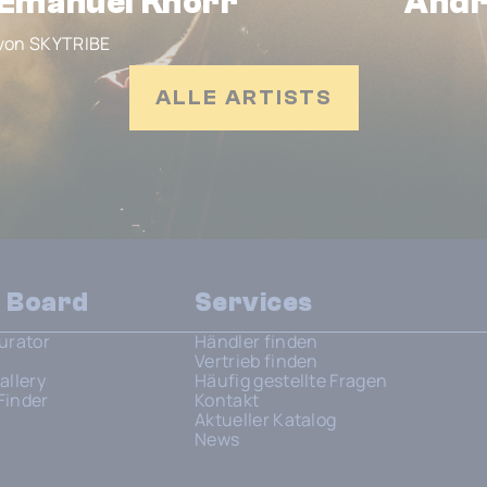
Emanuel Knorr
Andr
von SKYTRIBE
ALLE ARTISTS
n Board
Services
urator
Händler finden
Vertrieb finden
allery
Häufig gestellte Fragen
Finder
Kontakt
Aktueller Katalog
News