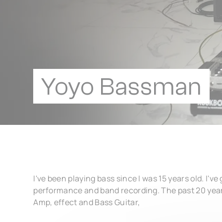
Yoyo Bassman
I've been playing bass since I was 15 years old. I've
performance and band recording. The past 20 year
Amp, effect and Bass Guitar,