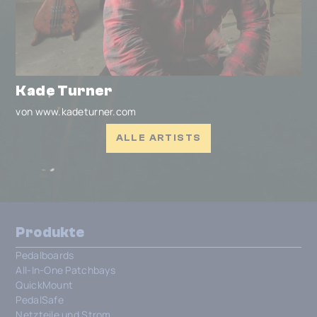
Kade Turner
von www.kadeturner.com
ALLE ARTISTS
Produkte
Pedalboards
All-In-One Patchbays
QuickMount
PedalSafe
Netzteile und Strom