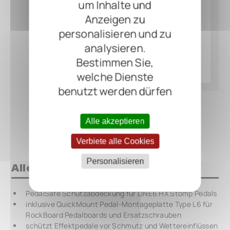
um Inhalte und
Anzeigen zu
personalisieren und zu
analysieren.
Bestimmen Sie,
welche Dienste
benutzt werden dürfen
Alle akzeptieren
Verbiete alle Cookies
Personalisieren
Alles auf einen Blick
PedalSafe Schutzabdeckung für LINE6 HX Stomp Pedals
inklusive QuickMount Pedal-Montageplatte Type L6 für
RockBoard Pedalboards und Ersatzschrauben
schützt Effektpedale vor Schmutz und Wettereinflüssen