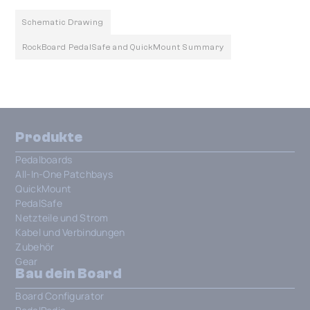
Schematic Drawing
RockBoard PedalSafe and QuickMount Summary
Produkte
Pedalboards
All-In-One Patchbays
QuickMount
PedalSafe
Netzteile und Strom
Kabel und Verbindungen
Zubehör
Gear
Bau dein Board
Board Configurator