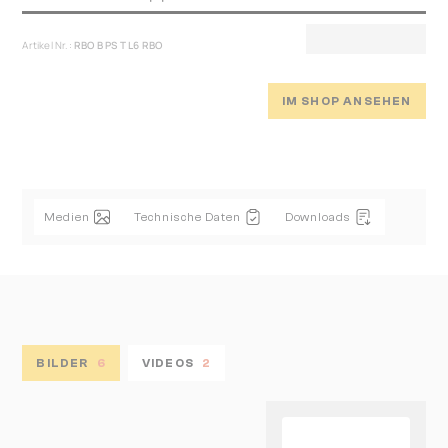
Artikel Nr.:
RBO B PS T L6 RBO
IM SHOP ANSEHEN
Medien
Technische Daten
Downloads
BILDER
6
VIDEOS
2