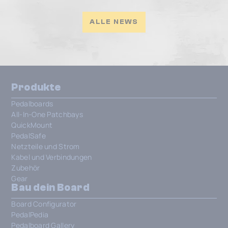
ALLE NEWS
Produkte
Pedalboards
All-In-One Patchbays
QuickMount
PedalSafe
Netzteile und Strom
Kabel und Verbindungen
Zubehör
Gear
Bau dein Board
Board Configurator
PedalPedia
Pedalboard Gallery