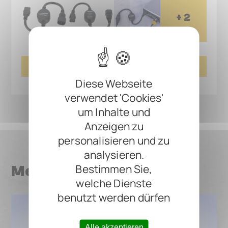
+
2
ROCKBOARD NOISE CLEANER, HUM &
NOISE ELIMINATOR, 220 - 240 V
Diese Webseite
verwendet 'Cookies'
um Inhalte und
Anzeigen zu
personalisieren und zu
analysieren.
Bestimmen Sie,
Mehr News
welche Dienste
benutzt werden dürfen
Alle akzeptieren