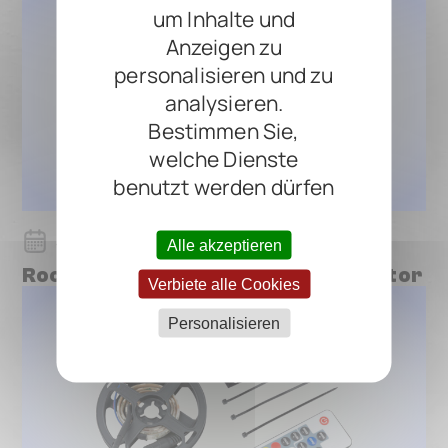
um Inhalte und
Anzeigen zu
personalisieren und zu
analysieren.
Bestimmen Sie,
welche Dienste
benutzt werden dürfen
June 30, 2026
Alle akzeptieren
RockBoard RPA 100 Power Attenuator
Verbiete alle Cookies
Personalisieren