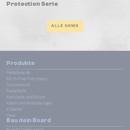
Protection Serie
ALLE NEWS
Produkte
Pedalboards
All-In-One Patchbays
QuickMount
PedalSafe
Netzteile und Strom
Kabel und Verbindungen
Zubehör
Gear
Bau dein Board
Board Configurator