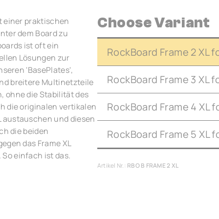
Choose Variant
t einer praktischen
unter dem Board zu
ards ist oft ein
RockBoard Frame 2 XL for 
ellen Lösungen zur
nseren 'BasePlates',
RockBoard Frame 3 XL for 
d breitere Multinetzteile
 ohne die Stabilität des
RockBoard Frame 4 XL for
 die originalen vertikalen
L austauschen und diesen
ach die beiden
RockBoard Frame 5 XL fo
 gegen das Frame XL
So einfach ist das.
Artikel Nr.:
RBO B FRAME 2 XL