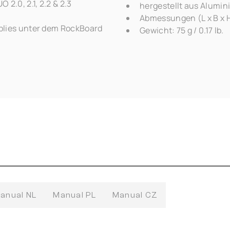
2.0, 2.1, 2.2 & 2.3
hergestellt aus Alumi
Abmessungen (L x B x H)
plies unter dem RockBoard
Gewicht: 75 g / 0.17 lb.
anual NL
Manual PL
Manual CZ