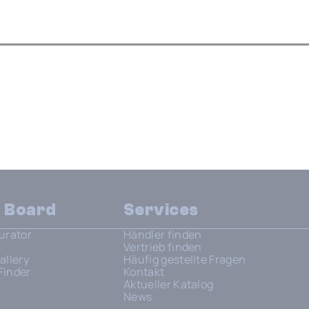
n Board
Services
urator
Händler finden
Vertrieb finden
allery
Häufig gestellte Fragen
Finder
Kontakt
Aktueller Katalog
News