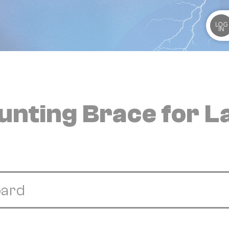
LOG
IN
nting Brace for L
oard