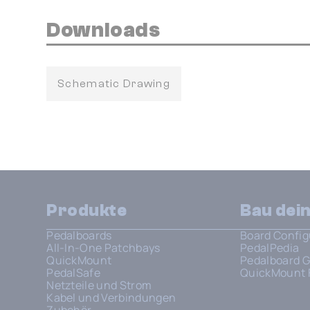
Downloads
Schematic Drawing
Produkte
Bau dei
Pedalboards
Board Config
All-In-One Patchbays
PedalPedia
QuickMount
Pedalboard G
PedalSafe
QuickMount 
Netzteile und Strom
Kabel und Verbindungen