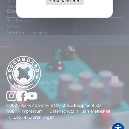
Aktueller Katalog
Personalisieren
News
Community
RockBoard Artists
Erfolge
Aktivitäten Übersicht
©2026 Warwick GmbH & Co. Music Equipment KG
AGB
|
Impressum
|
Datenschutz
|
Barrierefreiheit
|
Cookie-Einstellungen