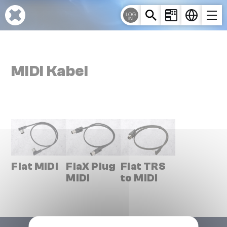
Cookie-Einstellungen
LOG
IN
MIDI Kabel
Flat MIDI
FlaX Plug
Flat TRS
MIDI
to MIDI