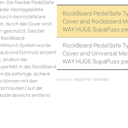
n. Die flexible PedalSafe
edal-Montageplatte
RockBoard PedalSafe Ty
ch die kristallklare
Cover and Rockboard M
n, durch das Cover sind
WAY HUGE SupaPuss pe
n geschützt. Das Set
e RockBoard-
RockBoard PedalSafe Ty
ickMount-System wurde
Staub und Schmutz anzieht
Cover and Universal Mo
, endlich der
WAY HUGE SupaPuss pe
 perfekt in das RockBoard
 die sofortige, sichere
Artikel Nr.:
RBO B PS T WH3 RBO
es können mit den
zschrauben) auf der
stände leicht entfernt