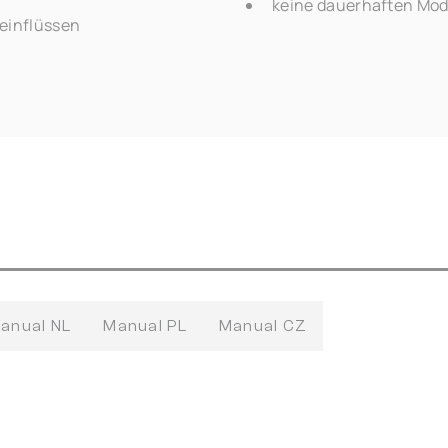
keine dauerhaften Modi
einflüssen
anual NL
Manual PL
Manual CZ