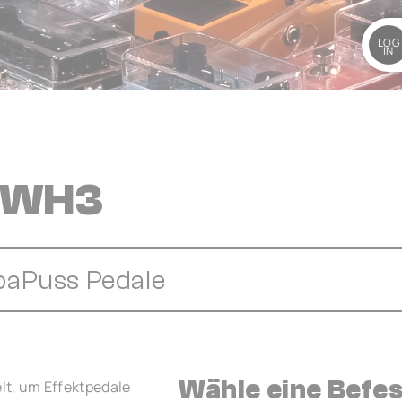
LOG
IN
e WH3
aPuss Pedale
Wähle eine Befe
t, um Effektpedale