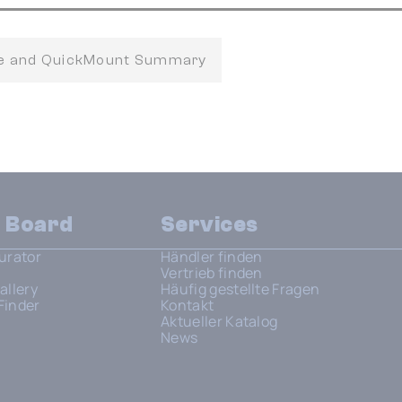
fe and QuickMount Summary
n Board
Services
urator
Händler finden
Vertrieb finden
allery
Häufig gestellte Fragen
Finder
Kontakt
Aktueller Katalog
News