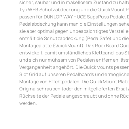
sicher, sauber und in makellosem Zustand zu halte
Typ WH3 Schutzabdeckung und die QuickMount P
passen für DUNLOP WAY HUGE SupaPuss Pedale. Dur
Pedalabdeckung kann man die Einstellungen sehe
sie aber optimal gegen unbeabsichtigtes Verstelle
enthält die Schutzabdeckung (PedalSafe) und di
Montageplatte (QuickMount). Das RockBoard Qu
entwickelt, damit umständliches Klettband, das 
und sich nur mühsam von Pedalen entfernen lässt
Vergangenheit angehört. Die QuickMounts passen
Slot Grid auf unseren Pedalboards und ermöglichen
Montage von Effektpedalen. Die QuickMount Plat
Originalschrauben (oder den mitgelieferten Ersat
Rückseite der Pedale angeschraubt und ohne Rück
werden.