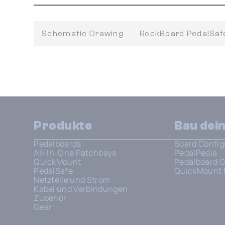
Schematic Drawing
RockBoard PedalSa
Produkte
Bau dei
Pedalboards
Board Config
All-In-One Patchbays
PedalPedia
QuickMount
Pedalboard G
PedalSafe
QuickMount 
Netzteile und Strom
Kabel und Verbindungen
Zubehör
Gear