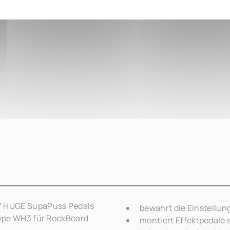
Y HUGE SupaPuss Pedals
bewahrt die Einstellun
ype WH3 für RockBoard
montiert Effektpedale 