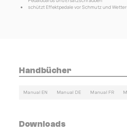
Pedalboards und Ersatzschrauben
schützt Effektpedale vor Schmutz und Wetter
Handbücher
Manual EN
Manual DE
Manual FR
M
Downloads