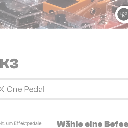
LOG
IN
 K3
eX One Pedal
Wähle eine Befe
t, um Effektpedale