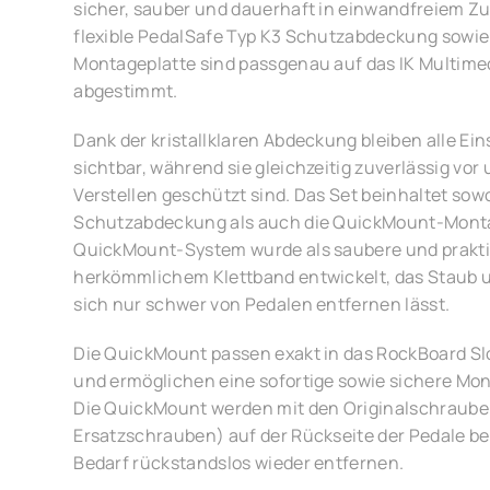
sicher, sauber und dauerhaft in einwandfreiem Zu
flexible PedalSafe Typ K3 Schutzabdeckung sowi
Montageplatte sind passgenau auf das IK Multim
abgestimmt.
Dank der kristallklaren Abdeckung bleiben alle Ein
sichtbar, während sie gleichzeitig zuverlässig vo
Verstellen geschützt sind. Das Set beinhaltet sow
Schutzabdeckung als auch die QuickMount-Monta
QuickMount-System wurde als saubere und prakti
herkömmlichem Klettband entwickelt, das Staub 
sich nur schwer von Pedalen entfernen lässt.
Die QuickMount passen exakt in das RockBoard Slo
und ermöglichen eine sofortige sowie sichere Mon
Die QuickMount werden mit den Originalschrauben
Ersatzschrauben) auf der Rückseite der Pedale bef
Bedarf rückstandslos wieder entfernen.