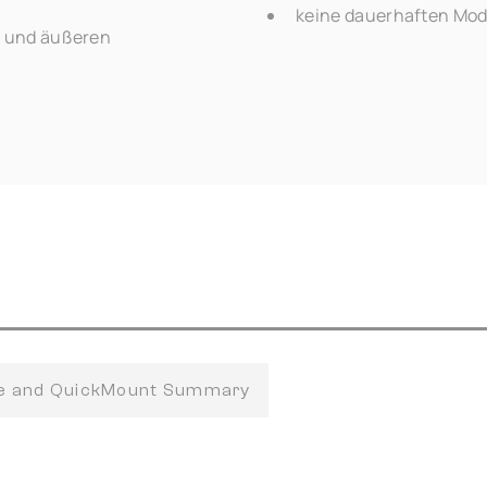
keine dauerhaften Modi
z und äußeren
fe and QuickMount Summary