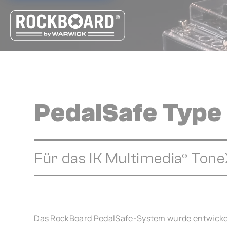
Cookie-Einstellungen
PedalSafe Type
Für das IK Multimedia® Ton
Das RockBoard PedalSafe-System wurde entwickel