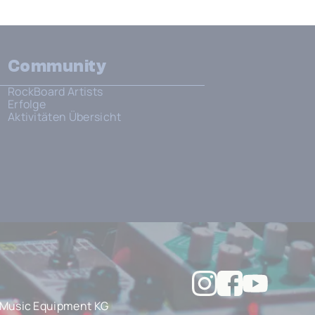
Community
RockBoard Artists
Erfolge
Aktivitäten Übersicht
Music Equipment KG