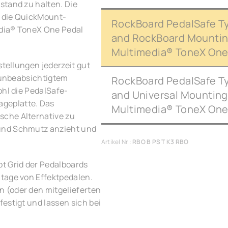
stand zu halten. Die
e die QuickMount-
RockBoard PedalSafe Ty
edia® ToneX One Pedal
and RockBoard Mounting 
Multimedia® ToneX One
stellungen jederzeit gut
r unbeabsichtigtem
RockBoard PedalSafe Ty
ohl die PedalSafe-
and Universal Mounting 
geplatte. Das
Multimedia® ToneX One
sche Alternative zu
und Schmutz anzieht und
Artikel Nr.:
RBO B PS T K3 RBO
t Grid der Pedalboards
tage von Effektpedalen.
 (oder den mitgelieferten
estigt und lassen sich bei