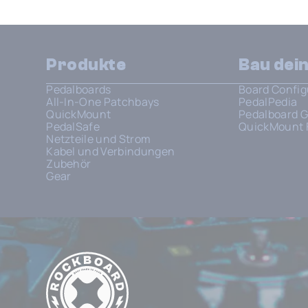
Produkte
Bau dei
Pedalboards
Board Config
All-In-One Patchbays
PedalPedia
QuickMount
Pedalboard G
PedalSafe
QuickMount 
Netzteile und Strom
Kabel und Verbindungen
Zubehör
Gear