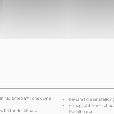
 IK Multimedia® ToneX One
bewahrt die Einstellun
ermöglicht eine siche
yp K3 für RockBoard
Pedalboards