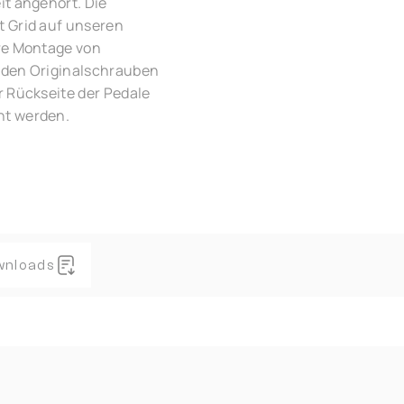
it angehört. Die
t Grid auf unseren
ere Montage von
 den Originalschrauben
r Rückseite der Pedale
nt werden.
wnloads