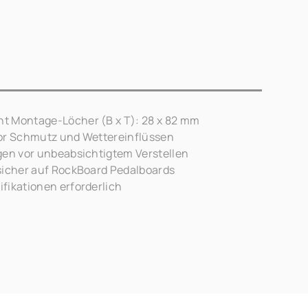
t Montage-Löcher (B x T): 28 x 82 mm
vor Schmutz und Wettereinflüssen
gen vor unbeabsichtigtem Verstellen
sicher auf RockBoard Pedalboards
fikationen erforderlich