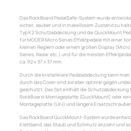
Das RockBoard PedalSafe-System wurde entwickel
sicher, sauber und in makellosem Zustand zu halte
Typ K2 Schutzabdeckung und die QuickMount Ped
für MOOER Micro Series Effektpedale mit einer Ko
kleinen Reglern oder einem großen Display (Micro
Series, Radar etc.) und für die meisten Effektpe
ca. 92 x 37 x 37 mm.
Durch die kristallklare Pedalabdeckung kann man 
durch das Cover sind sie aber optimal gegen unbea
geschützt. Das Set enthält die Schutzabdeckung 
RockBoard-Montageplatte (QuickMount) oder eine
Montageplatte (Uni) und längere Ersatzschraube
Das RockBoard QuickMount-System wurde entwick
Klettband, das Staub und Schmutz anzieht und s