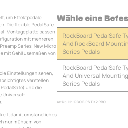
Wähle eine Befe
t, um Effektpedale
n. Die flexible PedalSafe
al-Montageplatte passen
RockBoard PedalSafe Ty
nfiguration mit mehreren
And RockBoard Mounting
 Preamp Series, New Micro
Series Pedals
dale mit Gehäusemaßen von
RockBoard PedalSafe Ty
die Einstellungen sehen,
And Universal Mounting
bsichtigtes Verstellen
Series Pedals
(PedalSafe) und die
 Universal-
n.
Artikel Nr.:
RBO B PS T K2 RBO
elt, damit umständliches
ich nur mühsam von