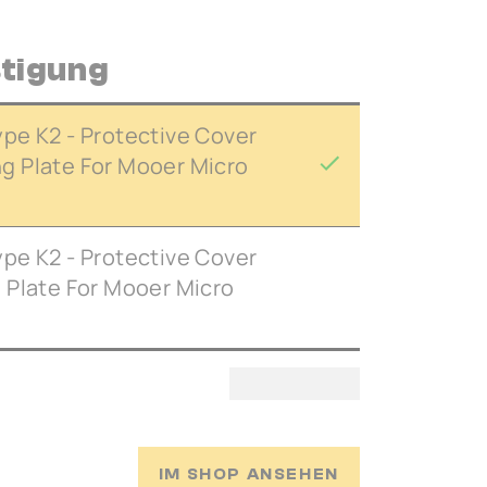
stigung
pe K2 - Protective Cover
 Plate For Mooer Micro
pe K2 - Protective Cover
 Plate For Mooer Micro
IM SHOP ANSEHEN