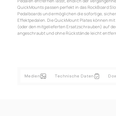
Pedalen entfernen lässt, endlich der Vergangenhe
QuickMounts passen perfekt in das RockBoard Slo
Pedalboards und ermöglichen die sofortige, sich
Effektpedalen. Die QuickMount Plates können mit
(oder den mitgelieferten Ersatzschrauben) auf de
angeschraubt und ohne Rückstände leicht entfer
Medien
Technische Daten
Do