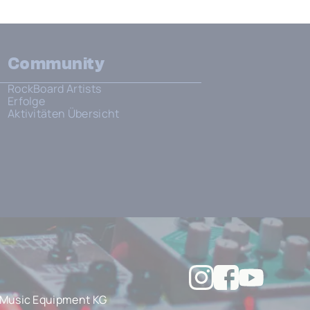
Community
RockBoard Artists
Erfolge
Aktivitäten Übersicht
Music Equipment KG