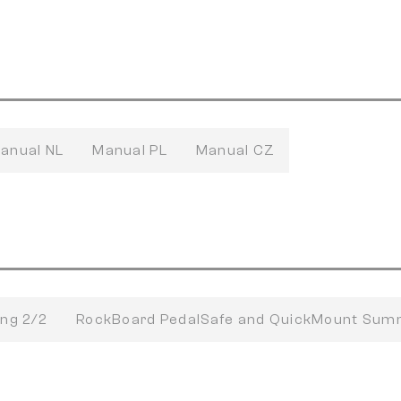
anual NL
Manual PL
Manual CZ
ng 2/2
RockBoard PedalSafe and QuickMount Sum