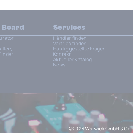
n Board
Services
urator
Händler finden
Vertrieb finden
allery
Häufig gestellte Fragen
Finder
Kontakt
Aktueller Katalog
News
©2026 Warwick GmbH & Co. 