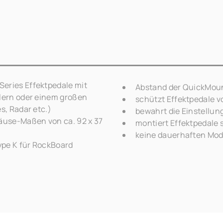
eries Effektpedale mit
Abstand der QuickMoun
glern oder einem großen
schützt Effektpedale 
s, Radar etc.)
bewahrt die Einstellun
häuse-Maßen von ca. 92 x 37
montiert Effektpedale 
keine dauerhaften Modi
ype K für RockBoard