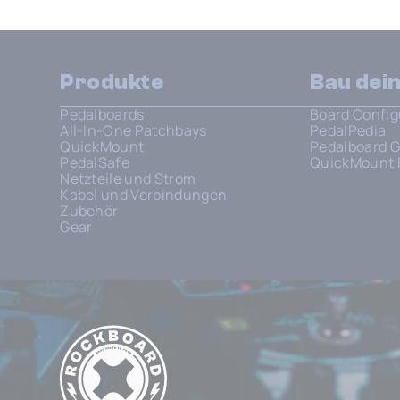
Produkte
Bau dei
Pedalboards
Board Config
All-In-One Patchbays
PedalPedia
QuickMount
Pedalboard G
PedalSafe
QuickMount 
Netzteile und Strom
Kabel und Verbindungen
Zubehör
Gear