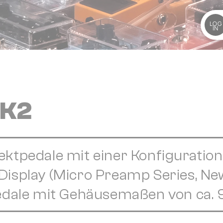
LOG
IN
 K2
ktpedale mit einer Konfiguratio
isplay (Micro Preamp Series, New 
pedale mit Gehäusemaßen von ca.