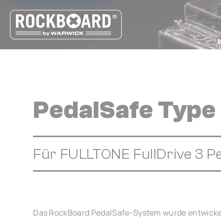
Cookie-Einstellungen
PedalSafe Type
Für FULLTONE FullDrive 3 P
Das RockBoard PedalSafe-System wurde entwickel