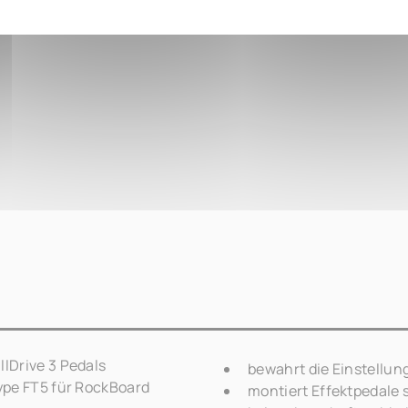
lDrive 3 Pedals
bewahrt die Einstellun
ype FT5 für RockBoard
montiert Effektpedale 