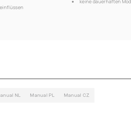
keine dauerhaften Modi
einflüssen
anual NL
Manual PL
Manual CZ