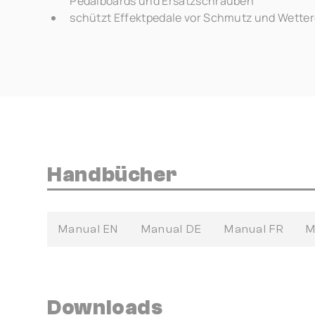
Pedalboards und Ersatzschrauben
schützt Effektpedale vor Schmutz und Wetter
Handbücher
Manual EN
Manual DE
Manual FR
M
Downloads