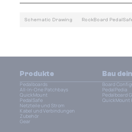
Schematic Drawing
RockBoard PedalSa
Produkte
Bau dei
Pedalboards
Board Config
All-In-One Patchbays
PedalPedia
QuickMount
Pedalboard G
PedalSafe
QuickMount 
Netzteile und Strom
Kabel und Verbindungen
Zubehör
Gear