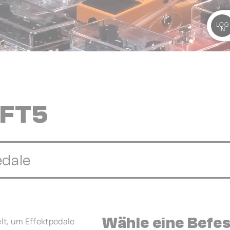
LOG
IN
 FT5
edale
Wähle eine Befe
t, um Effektpedale