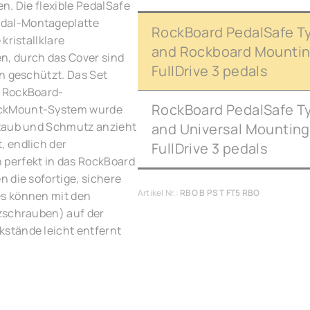
n. Die flexible PedalSafe
dal-Montageplatte
RockBoard PedalSafe Ty
kristallklare
and Rockboard Mountin
n, durch das Cover sind
FullDrive 3 pedals
n geschützt. Das Set
e RockBoard-
RockBoard PedalSafe Ty
ickMount-System wurde
Staub und Schmutz anzieht
and Universal Mounting
, endlich der
FullDrive 3 pedals
 perfekt in das RockBoard
 die sofortige, sichere
Artikel Nr.:
RBO B PS T FT5 RBO
es können mit den
zschrauben) auf der
stände leicht entfernt