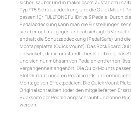
sicher, sauber und in makellosem Zustand zu halte
Typ FT5 Schutzabdeckung und die QuickMount Pe
passen für FULLTONE FullDrive 3 Pedale. Durch die 
Pedalabdeckung kann man die Einstellungen sehe
sie aber optimal gegen unbeabsichtigtes Verstelle
enthält die Schutzabdeckung (PedalSafe) und di
Montageplatte (QuickMount). Das RockBoard Qu
entwickelt, damit umständliches Klettband, das 
und sich nur mühsam von Pedalen entfernen lässt
Vergangenheit angehört. Die QuickMounts passen
Slot Grid auf unseren Pedalboards und ermöglichen
Montage von Effektpedalen. Die QuickMount Plat
Originalschrauben (oder den mitgelieferten Ersat
Rückseite der Pedale angeschraubt und ohne Rück
werden.