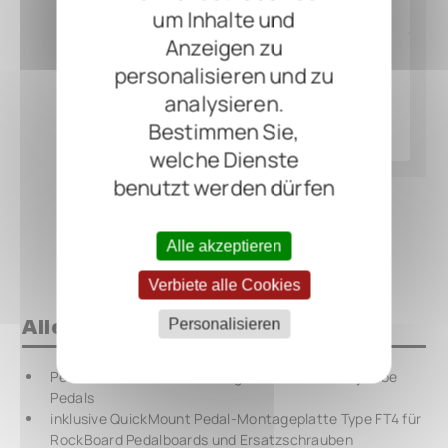
um Inhalte und
Anzeigen zu
personalisieren und zu
analysieren.
Bestimmen Sie,
welche Dienste
benutzt werden dürfen
Alle akzeptieren
Verbiete alle Cookies
Alles auf einen Blick
Personalisieren
PedalSafe Schutzabdeckung für FULLTONE DejaVibe
Pedals
inklusive QuickMount Pedal-Montageplatte Type FT4 für
RockBoard Pedalboards und Ersatzschrauben