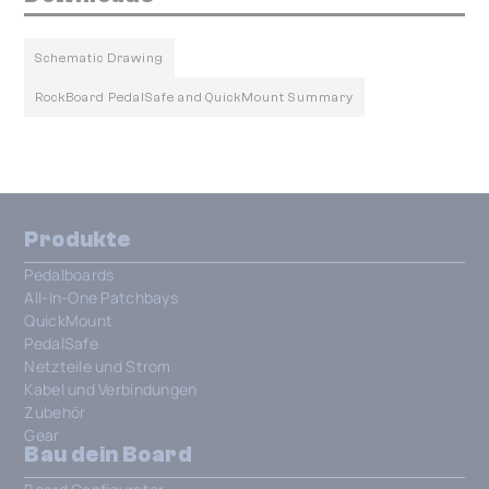
Schematic Drawing
RockBoard PedalSafe and QuickMount Summary
Produkte
Pedalboards
All-In-One Patchbays
QuickMount
PedalSafe
Netzteile und Strom
Kabel und Verbindungen
Zubehör
Gear
Bau dein Board