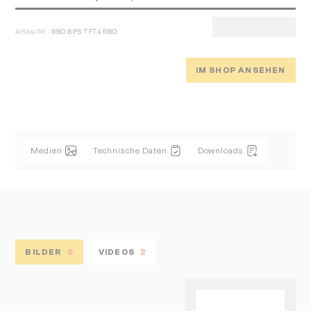
Artikel Nr.:
RBO B PS T FT4 RBO
IM SHOP ANSEHEN
Medien
Technische Daten
Downloads
BILDER
6
VIDEOS
2