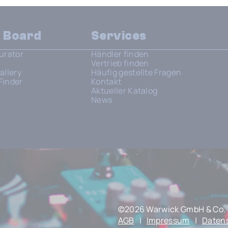
n Board
Services
urator
Händler finden
Vertrieb finden
allery
Häufig gestellte Fragen
Finder
Kontakt
Aktueller Katalog
News
©2026 Warwick GmbH & Co. 
AGB
|
Impressum
|
Daten