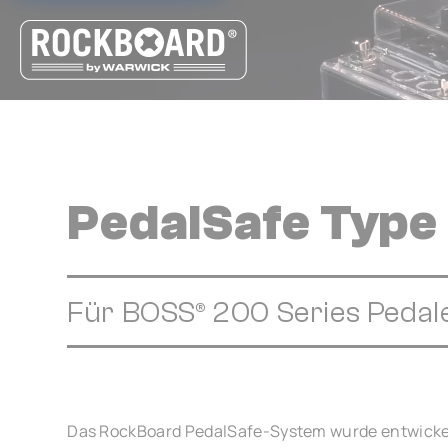
Cookie-Einstellungen
PedalSafe Type
Für BOSS® 200 Series Pedal
Das RockBoard PedalSafe-System wurde entwickel