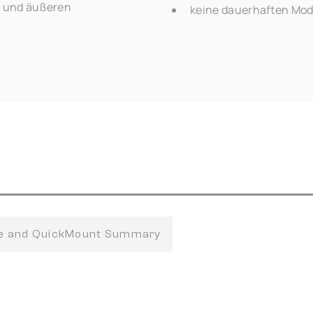
z und äußeren
keine dauerhaften Modi
fe and QuickMount Summary