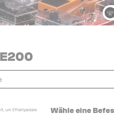
LOG
IN
 E200
e
Wähle eine Befe
t, um Effektpedale