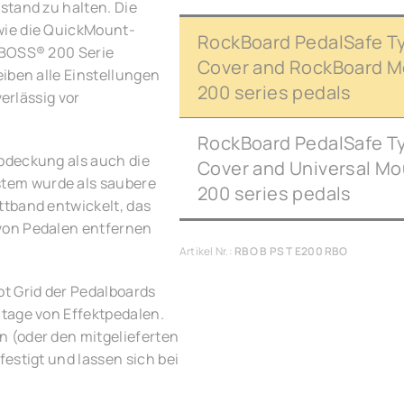
stand zu halten. Die
wie die QuickMount-
RockBoard PedalSafe Ty
 BOSS® 200 Serie
Cover and RockBoard Mo
iben alle Einstellungen
200 series pedals
verlässig vor
RockBoard PedalSafe Ty
bdeckung als auch die
Cover and Universal Mo
tem wurde als saubere
200 series pedals
ttband entwickelt, das
von Pedalen entfernen
Artikel Nr.:
RBO B PS T E200 RBO
t Grid der Pedalboards
tage von Effektpedalen.
 (oder den mitgelieferten
estigt und lassen sich bei