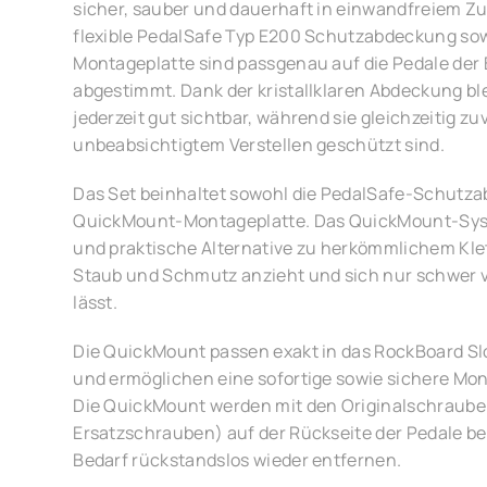
sicher, sauber und dauerhaft in einwandfreiem Zu
flexible PedalSafe Typ E200 Schutzabdeckung so
Montageplatte sind passgenau auf die Pedale der
abgestimmt. Dank der kristallklaren Abdeckung ble
jederzeit gut sichtbar, während sie gleichzeitig zu
unbeabsichtigtem Verstellen geschützt sind.
Das Set beinhaltet sowohl die PedalSafe-Schutza
QuickMount-Montageplatte. Das QuickMount-Sys
und praktische Alternative zu herkömmlichem Kle
Staub und Schmutz anzieht und sich nur schwer 
lässt.
Die QuickMount passen exakt in das RockBoard Slo
und ermöglichen eine sofortige sowie sichere Mon
Die QuickMount werden mit den Originalschrauben
Ersatzschrauben) auf der Rückseite der Pedale bef
Bedarf rückstandslos wieder entfernen.