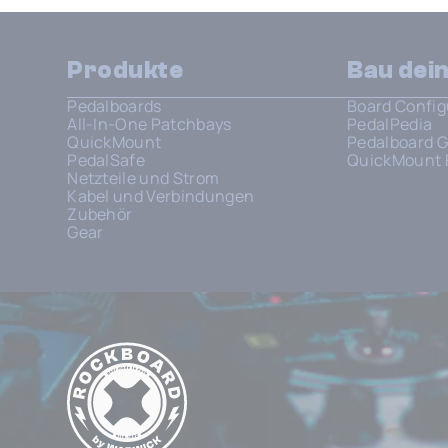
Produkte
Bau dei
Pedalboards
Board Config
All-In-One Patchbays
PedalPedia
QuickMount
Pedalboard G
PedalSafe
QuickMount 
Netzteile und Strom
Kabel und Verbindungen
Zubehör
Gear