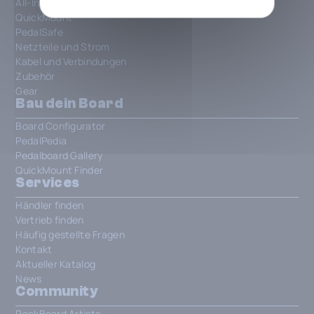
All-In-One Patchbays
QuickMount
PedalSafe
Netzteile und Strom
Kabel und Verbindungen
Zubehör
Gear
Bau dein Board
Board Configurator
PedalPedia
Pedalboard Gallery
QuickMount Finder
Services
Händler finden
Vertrieb finden
Häufig gestellte Fragen
Kontakt
Aktueller Katalog
News
Community
RockBoard Artists