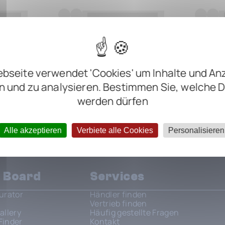
bseite verwendet 'Cookies' um Inhalte und An
n und zu analysieren. Bestimmen Sie, welche 
werden dürfen
Alle akzeptieren
Verbiete alle Cookies
Personalisieren
n Board
Services
urator
Händler finden
Vertrieb finden
allery
Häufig gestellte Fragen
Finder
Kontakt