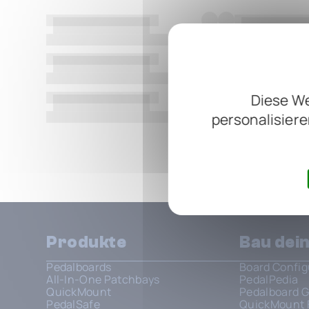
Diese We
personalisiere
Alle anzeigen
Produkte
Bau dei
Pedalboards
Board Config
All-In-One Patchbays
PedalPedia
QuickMount
Pedalboard G
PedalSafe
QuickMount 