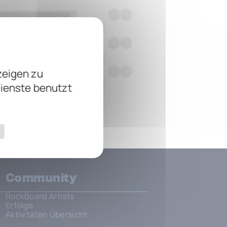
zeigen zu
Dienste benutzt
Community
RockBoard Artists
Erfolge
Aktivitäten Übersicht