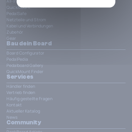
All-In-One Patchbays
QuickMount
PedalSafe
Netzteile und Strom
Kabel und Verbindungen
Zubehör
Gear
Bau dein Board
Board Configurator
PedalPedia
Pedalboard Gallery
QuickMount Finder
Services
Händler finden
Vertrieb finden
Häufig gestellte Fragen
Kontakt
Aktueller Katalog
News
Community
RockBoard Artists